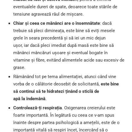
eventualele dureri de spate, deoarece toate stările de
tensiune agravează răul de mișcare.
Chiar și ceea ce mănânci are o însemnătate
: dacă
trebuie să pleci dimineața, este bine să eviți mesele
grele în seara precedentă și să iei un mic dejun
ușor, iar dacă pleci imediat după masă este bine să
mănânci mâncăruri ușoare și eventual bogate în
vitamine și fibre, evitând alimentele acide sau excesiv de
grase.
Rămânând tot pe tema alimentației, atunci când vine
vorba de o călătorie deosebit de solicitantă,
este bine
să continui să te hidratezi ținând o sticlă de
apă la îndemână
.
Controlează-ți respirația
. Oxigenarea creierului este
foarte importantă. În legătură cu ceea ce v-am spus
înainte despre partea psihologică a amețelii, este de o
importanță vitală să respiri încet, încercând să o