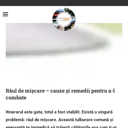
Răul de mișcare – cauze și remedii pentru a-l
combate
Itinerarul este gata, totul a fost stabilit. Există o singură
problemă: răul de mișcare. Această tulburare comună și
enervantă te împiedică să trăiești călătoriile așa cum ți-ai