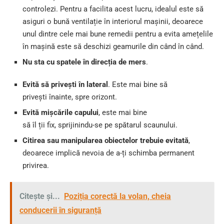
controlezi. Pentru a facilita acest lucru, idealul este să
asiguri o bună ventilație în interiorul mașinii, deoarece
unul dintre cele mai bune remedii pentru a evita amețelile
în mașină este să deschizi geamurile din când în când.
Nu sta cu spatele în direcția de mers
.
Evită să privești în lateral
. Este mai bine să
privești înainte, spre orizont.
Evită mișcările capului
, este mai bine
să îl ții fix, sprijinindu-se pe spătarul scaunului.
Citirea sau manipularea obiectelor trebuie evitată
,
deoarece implică nevoia de a-ți schimba permanent
privirea.
Citește și...
Poziția corectă la volan, cheia
conducerii în siguranță