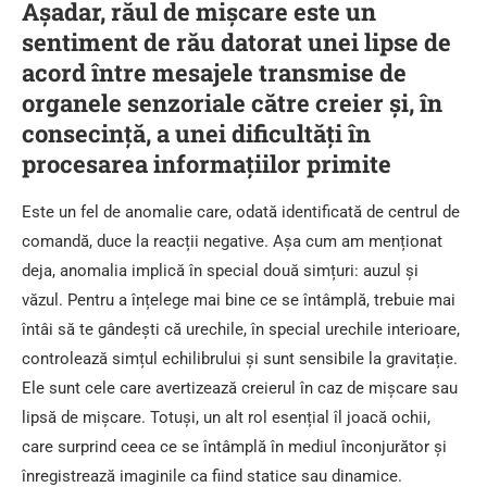
Așadar, răul de mișcare este un
sentiment de rău datorat unei lipse de
acord între mesajele transmise de
organele senzoriale către creier și, în
consecință, a unei dificultăți în
procesarea informațiilor primite
Este un fel de anomalie care, odată identificată de centrul de
comandă, duce la reacții negative. Așa cum am menționat
deja, anomalia implică în special două simțuri: auzul și
văzul. Pentru a înțelege mai bine ce se întâmplă, trebuie mai
întâi să te gândești că urechile, în special urechile interioare,
controlează simțul echilibrului și sunt sensibile la gravitație.
Ele sunt cele care avertizează creierul în caz de mișcare sau
lipsă de mișcare. Totuși, un alt rol esențial îl joacă ochii,
care surprind ceea ce se întâmplă în mediul înconjurător și
înregistrează imaginile ca fiind statice sau dinamice.