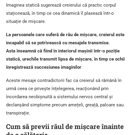
Imaginea statică sugerează creierului că practic corpul
staționează, în timp ce cea dinamică îl plasează într-o
situație de mișcare.
La persoanele care suferă de rău de mișcare, creierul este
incapabil să se potrivească cu mesajele transmise.
Asta înseamnă că fiind în interiorul mașinii într-o poziție
statică, urechile transmit lipsa de mișcare, în timp ce ochii
înregistrează succesiunea imaginilor
Aceste mesaje contradictorii fac ca creierul să rămână în
urmă ceea ce privește înțelegerea, reacționând prin
încordarea neobișnuită a sistemului nervos central și
declanșând simptome precum amețeli, greață, paloare sau
transpirație.
Cum să previi răul de mișcare înainte
de o călătorie