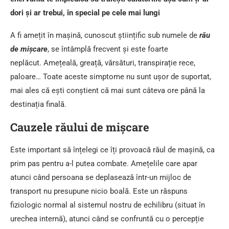
dori și ar trebui, în special pe cele mai lungi
A fi amețit în mașină, cunoscut științific sub numele de
rău
de mișcare
, se întâmplă frecvent și este foarte
neplăcut. Amețeală, greață, vărsături, transpirație rece,
paloare… Toate aceste simptome nu sunt ușor de suportat,
mai ales că ești conștient că mai sunt câteva ore până la
destinația finală.
Cauzele răului de mișcare
Este important să înțelegi ce îți provoacă răul de mașină, ca
prim pas pentru a-l putea combate. Amețelile care apar
atunci când persoana se deplasează într-un mijloc de
transport nu presupune nicio boală. Este un răspuns
fiziologic normal al sistemul nostru de echilibru (situat în
urechea internă), atunci când se confruntă cu o percepție