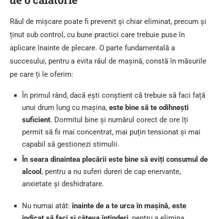
Răul de mișcare poate fi prevenit și chiar eliminat, precum și
ținut sub control, cu bune practici care trebuie puse în
aplicare înainte de plecare. O parte fundamentală a
succesului, pentru a evita răul de mașină, constă în măsurile
pe care ți le oferim:
În primul rând, dacă ești conștient că trebuie să faci față
unui drum lung cu mașina,
este bine să te odihnești
suficient
. Dormitul bine și numărul corect de ore îți
permit să fii mai concentrat, mai puțin tensionat și mai
capabil să gestionezi stimulii.
În seara dinaintea plecării este bine să eviți consumul de
alcool
, pentru a nu suferi dureri de cap enervante,
anxietate și deshidratare.
Nu numai atât:
înainte de a te urca în mașină, este
indicat să faci și câteva întinderi
, pentru a elimina