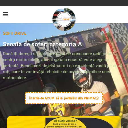
SOFT DRIVE
Scoala de soferi categoria A
Dacă îți dorești să obții permisul de conducere categoria A
pentru motociclete, atunci școala noastră este alegerea
perfectă. Beneficiezi de instructori cu experiență vastă pe două
roți, care te vor învăța tehnicile de condus specifice unei
motociclete.
Înscrie-te ACUM să iei permisul din PRIMA!