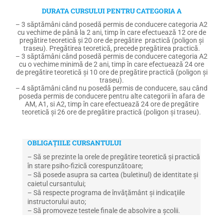
DURATA CURSULUI PENTRU CATEGORIA A
– 3 săptămâni când posedă permis de conducere categoria A2
cu vechime de până la 2 ani, timp în care efectuează 12 ore de
pregătire teoretică şi 20 ore de pregătire practică (poligon şi
traseu). Pregătirea teoretică, precede pregătirea practică.
– 3 săptămâni când posedă permis de conducere categoria A2
cu o vechime minimă de 2 ani, timp în care efectuează 24 ore
de pregătire teoretică şi 10 ore de pregătire practică (poligon şi
traseu).
– 4 săptămâni când nu posedă permis de conducere, sau când
poseda permis de conducere pentru alte categorii în afara de
AM, A1, si A2, timp în care efectuează 24 ore de pregătire
teoretică şi 26 ore de pregătire practică (poligon şi traseu).
OBLIGAȚIILE CURSANTULUI
– Să se prezinte la orele de pregătire teoretică şi practică
în stare psiho-fizică corespunzătoare;
– Să posede asupra sa cartea (buletinul) de identitate şi
caietul cursantului;
– Să respecte programa de învăţământ şi indicaţiile
instructorului auto;
– Să promoveze testele finale de absolvire a şcolii.