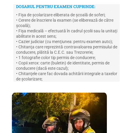
DOSARUL PENTRU EXAMEN CUPRINDE:
• Fişa de şcolarizare eliberata de şcoală de soferi;
• Cerere de înscriere la examen (se eliberează de către
şcoală);
• Fişa medicală – efectuată în cadrul şcolii sau la unitaţi
abilitate in acest sens;
• Cazier judiciar (cu menţiunea: pentru examen auto);
• Chitanţa care reprezintă contravaloarea permisului de
conducere, plătită la C.E.C. sau Trezorerie;
• 1 fotografie color tip permis de conducere;
• Copii xerox: carte (buletin) de identitate, permis de
conducere (dacă este cazul);
• Chitanţele care fac dovada achitării integrale a taxelor
de şcolarizare;