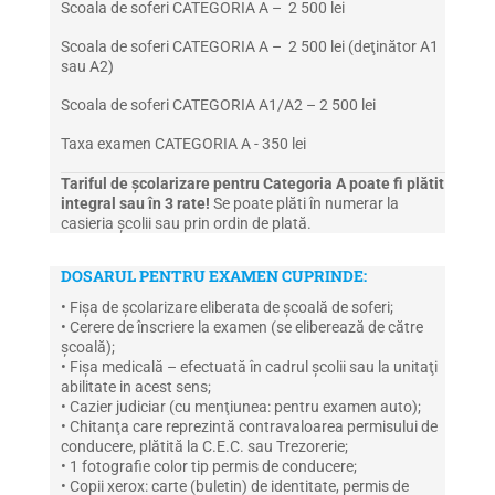
Scoala de soferi CATEGORIA A – 2 500 lei
Scoala de soferi CATEGORIA A – 2 500 lei (deţinător A1
sau A2)
Scoala de soferi CATEGORIA A1/A2 – 2 500 lei
Taxa examen CATEGORIA A - 350 lei
Tariful de şcolarizare pentru Categoria A poate fi plătit
integral sau în 3 rate!
Se poate plăti în numerar la
casieria şcolii sau prin ordin de plată.
DOSARUL PENTRU EXAMEN CUPRINDE:
• Fişa de şcolarizare eliberata de şcoală de soferi;
• Cerere de înscriere la examen (se eliberează de către
şcoală);
• Fişa medicală – efectuată în cadrul şcolii sau la unitaţi
abilitate in acest sens;
• Cazier judiciar (cu menţiunea: pentru examen auto);
• Chitanţa care reprezintă contravaloarea permisului de
conducere, plătită la C.E.C. sau Trezorerie;
• 1 fotografie color tip permis de conducere;
• Copii xerox: carte (buletin) de identitate, permis de