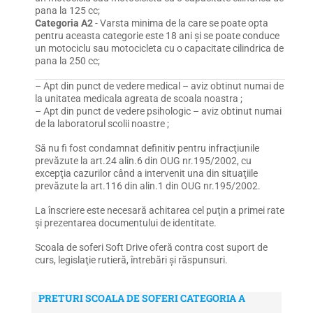
pana la 125 cc;
Categoria A2
- Varsta minima de la care se poate opta
pentru aceasta categorie este 18 ani și se poate conduce
un motociclu sau motocicleta cu o capacitate cilindrica de
pana la 250 cc;
– Apt din punct de vedere medical – aviz obtinut numai de
la unitatea medicala agreata de scoala noastra ;
– Apt din punct de vedere psihologic – aviz obtinut numai
de la laboratorul scolii noastre ;
Să nu fi fost condamnat definitiv pentru infracţiunile
prevăzute la art.24 alin.6 din OUG nr.195/2002, cu
excepţia cazurilor când a intervenit una din situaţiile
prevăzute la art.116 din alin.1 din OUG nr.195/2002.
La înscriere este necesară achitarea cel puţin a primei rate
şi prezentarea documentului de identitate.
Scoala de soferi Soft Drive oferă contra cost suport de
curs, legislaţie rutieră, întrebări şi răspunsuri.
PRETURI SCOALA DE SOFERI CATEGORIA A