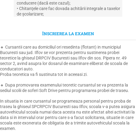
conducere (dacă este cazul);
• Chitanţele care fac dovada achitării integrale a taxelor
de şcolarizare;
ÎNSCRIEREA LA EXAMEN
🔸 Cursantii care au domiciliul ori resedinta (flotant) in municipiul
Bucuresti sau jud. Ilfov se vor prezenta pentru sustinerea probei
teoretice la ghiseul DRPCIV Bucuresti sau Ilfov din sos. Pipera nr. 49
sector 2, avind asupra lor dosarul de examinare eliberat de scoala de
conducatori auto.
Proba teoretica va fi sustinuta tot in aceeasi zi.
🔸 Dupa promovarea examenului teoretic cursantul se va prezenta la
sediul scolii de soferi Soft Drive pentru programarea probei de traseu.
In situatia in care cursantul se programeaza personal pentru proba de
traseu la ghiseul SPCRPCIV Bucuresti sau Ilfov, scoala v-a putea asigura
autovehiculul scoala numai daca acesta nu este afectat altei activitati la
data si in intervalul orar pentru care s-a facut solicitarea, situatie in care
scoala este exonerata de obligatia de a trimite autovehiculul scoala la
examen.