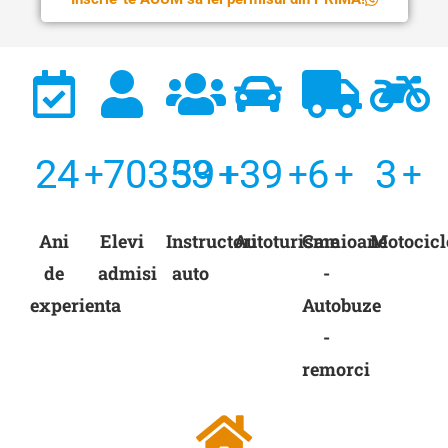
24
71352
40
40
7
4
+
+
+
+
+
+
Ani
Elevi
Instructori
Autoturisme
Camioane
Motocicl
de
admisi
auto
-
experienta
Autobuze
-
remorci