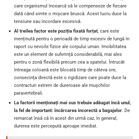
care organismul încearcă să le compenseze de fiecare
dată când simte o mișcare bruscă. Acest lucru duce la
tensiune sau încordare excesivă.
Al treilea factor este poziția fixată forțat
, care este
menținută pentru o perioadă de timp excesiv de lungă în
raport cu nevoile fizice ale corpului uman. Imobilitatea
este un element de suferință considerabilă, mai ales
pentru o zonă flexibilă precum cea a spatelui. Întrucât
întreaga coloană este blocată timp de câteva ore,
consecința directă este o rigidizare care poate duce la
contracturi extrem de dureroase ale mușchilor
paravertebrali.
La factorii menționați mai sus trebuie adăugat încă unul,
la fel de important: încărcarea incorectă a bagajelor
. De
remarcat însă că în acest din urmă caz, în general,
durerea este percepută aproape imediat.