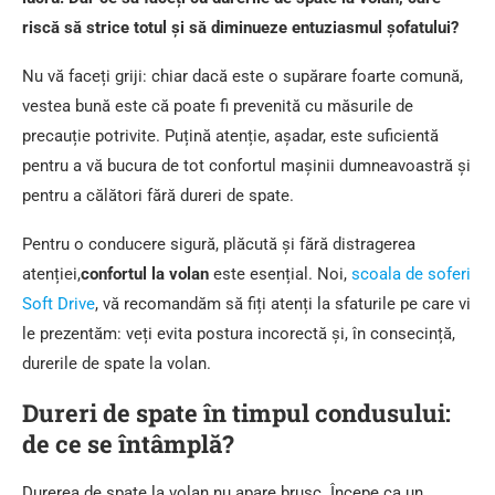
riscă să strice totul și să diminueze entuziasmul șofatului?
Nu vă faceți griji: chiar dacă este o supărare foarte comună,
vestea bună este că poate fi prevenită cu măsurile de
precauție potrivite. Puțină atenție, așadar, este suficientă
pentru a vă bucura de tot confortul mașinii dumneavoastră și
pentru a călători fără dureri de spate.
Pentru o conducere sigură, plăcută și fără distragerea
atenției,
confortul la volan
este esențial. Noi,
scoala de soferi
Soft Drive
, vă recomandăm să fiți atenți la sfaturile pe care vi
le prezentăm: veți evita postura incorectă și, în consecință,
durerile de spate la volan.
Dureri de spate în timpul condusului:
de ce se întâmplă?
Durerea de spate la volan nu apare brusc. Începe ca un