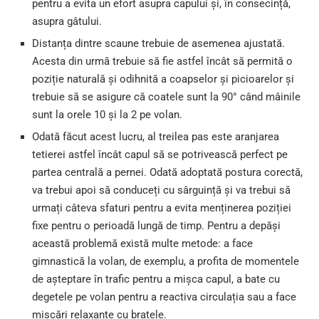
pentru a evita un efort asupra capului și, în consecință,
asupra gâtului.
Distanța dintre scaune trebuie de asemenea ajustată.
Acesta din urmă trebuie să fie astfel încât să permită o
poziție naturală și odihnită a coapselor și picioarelor și
trebuie să se asigure că coatele sunt la 90° când mâinile
sunt la orele 10 și la 2 pe volan.
Odată făcut acest lucru, al treilea pas este aranjarea
tetierei astfel încât capul să se potrivească perfect pe
partea centrală a pernei. Odată adoptată postura corectă,
va trebui apoi să conduceți cu sârguință și va trebui să
urmați câteva sfaturi pentru a evita menținerea poziției
fixe pentru o perioadă lungă de timp. Pentru a depăși
această problemă există multe metode: a face
gimnastică la volan, de exemplu, a profita de momentele
de așteptare în trafic pentru a mișca capul, a bate cu
degetele pe volan pentru a reactiva circulația sau a face
mișcări relaxante cu brațele.