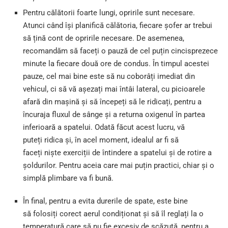
Pentru călătorii foarte lungi, opririle sunt necesare.
Atunci când își planifică călătoria, fiecare șofer ar trebui
să țină cont de opririle necesare. De asemenea,
recomandăm să faceți o pauză de cel puțin cincisprezece
minute la fiecare două ore de condus. În timpul acestei
pauze, cel mai bine este să nu coborâți imediat din
vehicul, ci să vă așezați mai întâi lateral, cu picioarele
afară din mașină și să începeți să le ridicați, pentru a
încuraja fluxul de sânge și a returna oxigenul în partea
inferioară a spatelui. Odată făcut acest lucru, vă
puteți ridica și, în acel moment, idealul ar fi să
faceți niște exerciții de întindere a spatelui și de rotire a
șoldurilor. Pentru aceia care mai puțin practici, chiar și o
simplă plimbare va fi bună.
În final, pentru a evita durerile de spate, este bine
să folosiți corect aerul condiționat și să îl reglați la o
temperatură care să nu fie excesiv de scăzută, pentru a