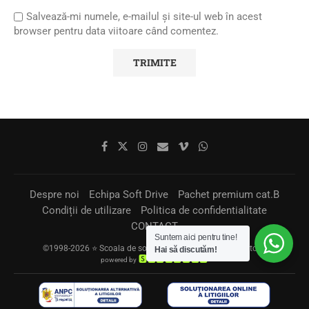
Salvează-mi numele, e-mailul și site-ul web în acest
browser pentru data viitoare când comentez.
Despre noi
Echipa Soft Drive
Pachet premium cat.B
Condiții de utilizare
Politica de confidentialitate
CONTACT
Suntem aici pentru tine!
©1998-2026 ⭐ Scoala de soferi Soft Drive Bucuresti, Sector 3
Hai să discutăm!
🆂🅴🅾🆉🅸🅻🅻🅰
powered by