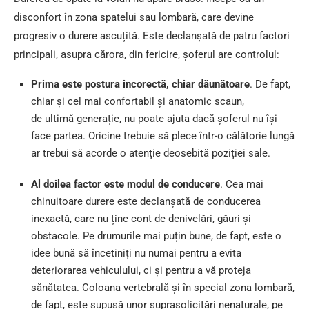
disconfort în zona spatelui sau lombară, care devine
progresiv o durere ascuțită. Este declanșată de patru factori
principali, asupra cărora, din fericire, șoferul are controlul:
Prima este postura incorectă, chiar dăunătoare
. De fapt,
chiar și cel mai confortabil și anatomic scaun,
de ultimă generație, nu poate ajuta dacă șoferul nu își
face partea. Oricine trebuie să plece într-o călătorie lungă
ar trebui să acorde o atenție deosebită poziției sale.
Al doilea factor este modul de conducere
. Cea mai
chinuitoare durere este declanșată de conducerea
inexactă, care nu ține cont de denivelări, găuri și
obstacole. Pe drumurile mai puțin bune, de fapt, este o
idee bună să încetiniți nu numai pentru a evita
deteriorarea vehiculului, ci și pentru a vă proteja
sănătatea. Coloana vertebrală și în special zona lombară,
de fapt, este supusă unor suprasolicitări nenaturale, pe