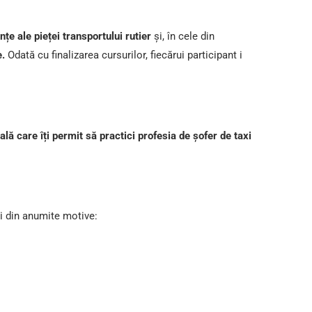
nțe ale pieței transportului rutier
și, în cele din
e.
Odată cu finalizarea cursurilor, fiecărui participant i
lă care îți permit să practici profesia de șofer de taxi
ni din anumite motive: