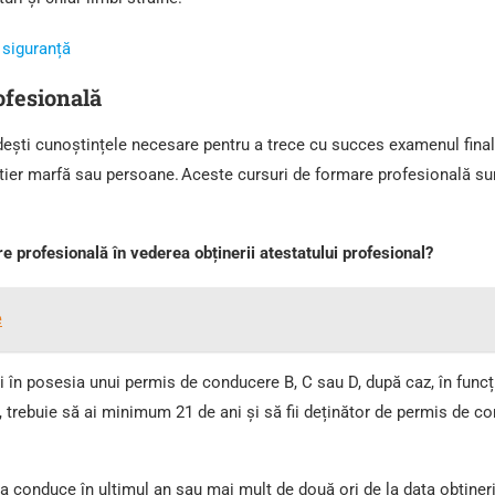
 siguranță
ofesională
ești cunoștințele necesare pentru a trece cu succes examenul final 
tier marfă sau persoane. Aceste cursuri de formare profesională sun
re profesională în vederea obținerii atestatului profesional?
e
 fii în posesia unui permis de conducere B, C sau D, după caz, în fun
, trebuie să ai minimum 21 de ani și să fii deținător de permis de co
e a conduce în ultimul an sau mai mult de două ori de la data obţin