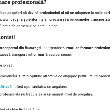
mare profesională?
face pe șoferi să devină profesioniști și să se adapteze la noile ceri
icului, cât și a șoferilor înșiși, precum și a persoanelor transportat
funcție de domeniul pe care îl alege.
onist!
transportul din București
, încorporând
cursuri de formare profesiona
tuează transport rutier marfă sau persoane.
esionist
 camioanelor sunt o opțiune atractivă de angajare pentru mulți oame
tDrive
îți oferă oportunitatea de angajare;
profesională nu trebuie să ai un anumit nivel de pregătire;
ri și chiar limbi străine.