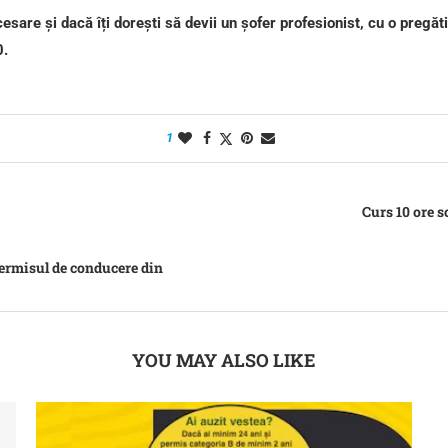
esare și dacă îți dorești să devii un șofer profesionist, cu o pregă
0
.
1
Curs 10 ore s
i permisul de conducere din
YOU MAY ALSO LIKE