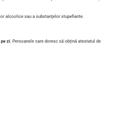
lor alcoolice sau a substanţelor stupefiante.
 pe zi
. Persoanele care doresc să obțină atestatul de