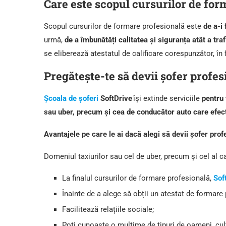
Care este scopul cursurilor de for
Scopul cursurilor de formare profesională este
de a-i 
urmă,
de a îmbunătăți calitatea și siguranța atât a traf
se eliberează atestatul de calificare corespunzător, în 
Pregătește-te să devii șofer profesi
Școala de șoferi
SoftDrive
își extinde serviciile
pentru 
sau uber, precum și cea de conducător auto care efec
Avantajele pe care le ai dacă alegi să devii șofer prof
Domeniul taxiurilor sau cel de uber, precum și cel al
La finalul cursurilor de formare profesională,
Sof
Înainte de a alege să obții un atestat de formare 
Facilitează relațiile sociale;
Poți cunoaște o mulțime de tipuri de oameni, cultu