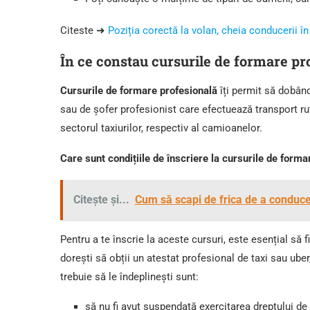
Citeste ➜
Poziția corectă la volan, cheia conducerii în
În ce constau cursurile de formare pr
Cursurile de formare profesională
îți permit să dobând
sau de șofer profesionist care efectuează transport ru
sectorul taxiurilor, respectiv al camioanelor.
Care sunt condițiile de înscriere la cursurile de forma
Citește și...
Cum să scapi de frica de a conduc
Pentru a te înscrie la aceste cursuri, este esențial să
dorești să obții un atestat profesional de taxi sau uber
trebuie să le îndeplinești sunt:
să nu fi avut suspendată exercitarea dreptului d