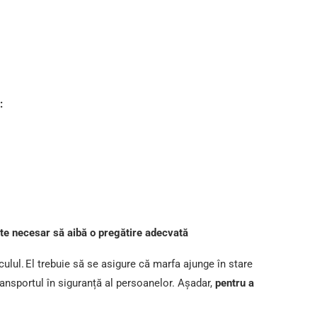
:
ste necesar să aibă o pregătire adecvată
iculul. El trebuie să se asigure că marfa ajunge în stare
ransportul în siguranță al persoanelor. Așadar,
pentru a