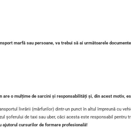
transport marfă sau persoane, va trebui să ai următoarele documente
are o mulțime de sarcini și responsabilități și, din acest motiv, e
nsportul livrării (mărfurilor) dintr-un punct în altul împreună cu veh
ul șoferului de taxi sau uber, căci acesta este responsabil pentru t
u ajutorul cursurilor de formare profesională!