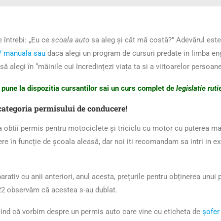
e întrebi: „Eu ce
scoala auto
sa aleg și cât mă costă?” Adevărul este 
/ manuala sau
daca alegi un program de cursuri predate in limba eng
ă alegi în “mâinile cui încredințezi viața ta si a viitoarelor persoane
 pune la dispozitia cursantilor sai un curs complet de
legislatie rut
 categoria permisului de conducere!
 obtii permis pentru motociclete și triciclu cu motor cu puterea m
fere în funcție de școala aleasă, dar noi iti recomandam sa intri in e
ativ cu anii anteriori, anul acesta, prețurile pentru obținerea unu
022 observăm că acestea s-au dublat.
iind că vorbim despre un permis auto care vine cu eticheta de
șofer