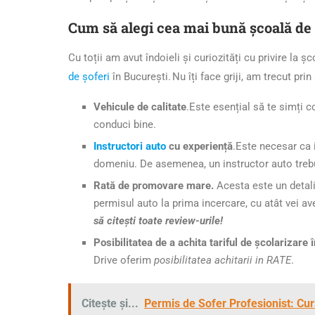
Cum să alegi cea mai bună școală de 
Cu toții am avut îndoieli și curiozități cu privire la 
de șoferi
în București. Nu îți face griji, am trecut prin
Vehicule de calitate
.Este esențial să te simți c
conduci bine.
Instructori auto
cu experiență
.Este necesar ca i
domeniu. De asemenea, un instructor auto trebui
Rată de promovare mare.
Acesta este un detali
permisul auto la prima incercare, cu atât vei av
să citești toate review-urile!
Posibilitatea de a achita tariful de școlarizare î
Drive oferim
posibilitatea achitarii in RATE
.
Citește și...
Permis de Sofer Profesionist: Curs