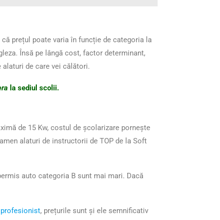
că prețul poate varia în funcție de categoria la
leza. Însă pe lângă cost, factor determinant,
 alaturi de care vei călători.
iera
la sediul scolii.
aximă de 15 Kw, costul de școlarizare pornește
xamen alaturi de instructorii de TOP de la Soft
i permis auto categoria B sunt mai mari. Dacă
 profesionist
, prețurile sunt și ele semnificativ