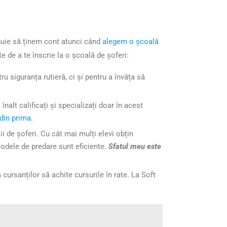
rebuie să ținem cont atunci când
alegem o școală
nte de a te înscrie la o școală de șoferi:
u siguranța rutieră, ci și pentru a învăța să
înalt calificați și specializați doar în acest
din prima
.
i de șoferi. Cu cât mai mulți elevi obțin
todele de predare sunt eficiente.
Sfatul meu este
cursanților să achite cursurile în rate. La Soft