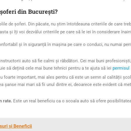
șoferi din București?
școlile de șoferi. Din păcate, nu știm întotdeauna criteriile de care t
 asta și îți voi dezvălui criteriile pe care să le iei în considerare înai
onfortabil și în siguranță în mașina pe care o conduci, nu numai pentr
nstructorii auto să fie calmi și răbdători. Cei mai buni profesioniști, 
e să dețină cele mai bune tehnici pentru a te ajuta să iei
permisul 
u foarte important, mai ales pentru că este un semn al calității școli
ea șanse mai mari să fii unul dintre ei, deoarece este evident că me
n rate.
Este un real beneficiu ca o scoala auto să ofere posibilitatea 
uri și Beneficii