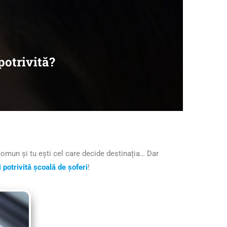
potrivită?
comun și tu ești cel care decide destinația… Dar
 potrivită școală de șoferi
!