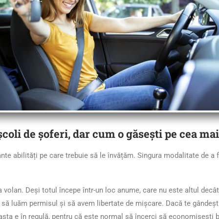
școli de șoferi, dar cum o găsești pe cea ma
e abilități pe care trebuie să le învățăm. Singura modalitate de a f
 volan. Deși totul începe într-un loc anume, care nu este altul dec
 să luăm permisul și să avem libertate de mișcare. Dacă te gândești
 asta e în regulă, pentru că este normal să încerci să economisești b