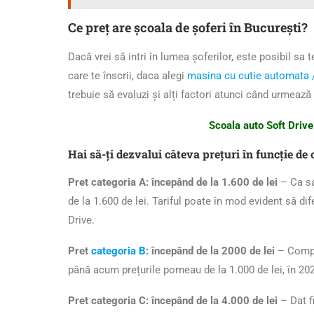
Ce preț are școala de șoferi în București?
Dacă vrei să intri în lumea șoferilor, este posibil sa t
care te înscrii, daca alegi
masina cu cutie automata 
trebuie să evaluzi și alți factori atunci când urmează s
Scoala auto Soft Drive
Hai să-ți dezvalui câteva prețuri în funcție de
Pret categoria A: începând de la 1.600 de lei
– Ca sa
de la 1.600 de lei. Tariful poate în mod evident să di
Drive.
Pret
categoria B
: începând de la 2000 de lei
– Compar
până acum prețurile porneau de la 1.000 de lei, în 2
Pret categoria C: începând de la 4.000 de lei
– Dat f