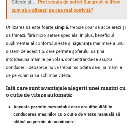
Citește și...
Pret scoala de soferi Bucuresti si Ilfov:
cum să o găsești pe cea mai potrivită?
Utilizarea sa este foarte
simplă
, trebuie doar să accelerezi și
să frânezi, fără nicio setare specială. În plus, beneficiul
suplimentar al confortului este și
siguranța
mai mare a unui
sistem de acest tip, care permite șoferului să țină
întotdeauna mâinile pe volan, concentrându-se asupra
conducerii, deoarece nu va trebui niciodată să-și ia mâinile
de pe volan și să schimbe viteza.
Iată care sunt avantajele alegerii unei mașini cu
o cutie de viteze automată:
Aceasta permite cursantului care are dificultăți în
conducerea mașinilor cu o cutie de viteze manuală să
obțină un permis de conducere;