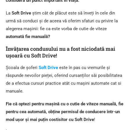
consideră un punct important în viață.
La
Soft Drive
știm cât de plăcut este să înveți în cele din
urmă să conduci și de aceea vă oferim sfaturi cu privire la
alegerea mașinii: fie ca este vorba de cutie de viteze
automată fie manuală?
Învățarea condusului nu a fost niciodată mai
ușoară cu Soft Drive!
Școala de șoferi
Soft Drive
este în pas cu vremurile și
răspunde nevoilor pieței, oferind cursanților săi posibilitatea
de a efectua cursuri practice atât cu mașini automate cat si
manuale.
Fie că optezi pentru mașină cu o cutie de viteze manuală, fie
pentru cea automată, obține permisul de conducere într-un
mod ușor și mai puțin costisitor cu Soft Drive
!